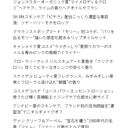
ジョンマスターオーガニック夏“マイメロディ＆クロ
ミ”ヘアケア、ライムの香りヘアオイルやブラシ
SK-II秋スキンケア「ピテラ」配合こっくり濃密な美容
液、ツヤ・ハリ・モチをロック
クラランス×ポップマート「モリー」初コラボ、“パリを
巡るモリー”描いた限定化粧水＆リップオイルセット
キャンメイク夏コスメ“ラメぎっしり”夏祭りカラーのネ
イル＆青みピンクの極細アイライナー
フローラノーティス ジルスチュアート夏香水「クリアネ
ロリ」甘くてビターなオレンジの安らぐ香り
スナイデル ビューティ夏フレグランス、みずみずしい果
実とフローラル溶け込む“朝露”の香り
コスメデコルテ「ユース パワー エッセンス ローション」
使うたび輝く高機能エイジングケア化粧水に新サイズ
アンドビー夏のスキンケア、ブランド初の泡洗顔誕生“濃
密泡”でこすらずメイクオフ
ヴァン クリーフ＆アーペル、“宝石を纏う”1980年代の名
香「ジェム」「ツァー」が新ボトルで復刻